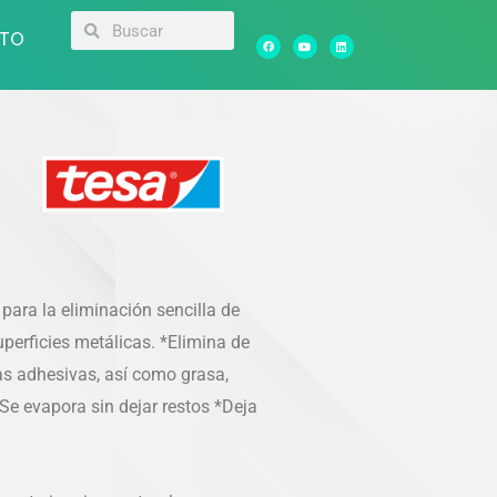
Search
Search
TO
F
Y
L
a
o
i
c
u
n
e
t
k
b
u
e
o
b
d
o
e
i
k
n
ara la eliminación sencilla de
uperficies metálicas. *Elimina de
tas adhesivas, así como grasa,
*Se evapora sin dejar restos *Deja